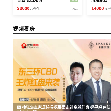
富基·云山湖镜
海逸豪庭
33000
14000
元/平米
黄江
元/
视频看房
搜狐焦点家居跨界探展团走进皇派门窗 探寻绿色低