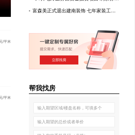
永久补充流动资金
色家电家装、美的等品牌空调产...
富森美正式退出建南装饰 七年家装工程
21:46
布局全面收官
元/平米
帮我找房
元/平米