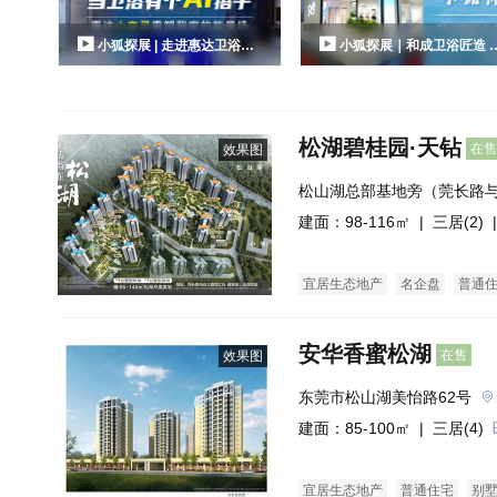
跳出概念误区，让数字化能力与业
小狐探展 | 走进惠达卫浴：
小狐探展｜和成卫浴匠造 9
务...
当卫浴空间有个AI搭子，到底能
载 智汇 KBC：以全场景重构
有多颠覆？
浴新生态
松湖碧桂园·天钻
在售
效果图
松山湖总部基地旁（莞长路
建面：98-116㎡ |
三居(2)
|
宜居生态地产
名企盘
普通
安华香蜜松湖
在售
效果图
东莞市松山湖美怡路62号
建面：85-100㎡ |
三居(4)
宜居生态地产
普通住宅
别