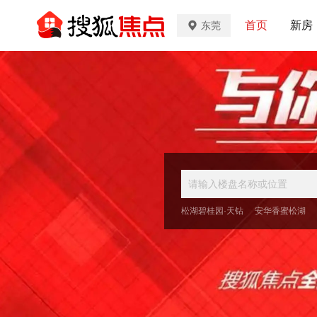
首页
新房
东莞
松湖碧桂园·天钻
安华香蜜松湖