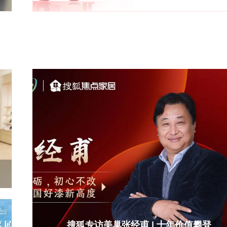
搜狐专访美巢张经甫 | 十年价值攀登