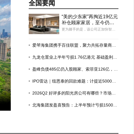
全国要闻
“美的少东家”再掏近19亿元
补仓顾家家居，至今仍有5
0亿元收购贷款未结清
更为棘手的是，该公司正加快智能
化建设、海外产业链布局，亟需大
量资金投入，而盈峰集团此前的收
购款项中有50.41亿元来自银行借
爱琴海集团携手百佳联盟，聚力共拓存量商业
贷，至今仍有约50.12亿元未结清。
新赛道
从整体负债结构看，截至2026年3
九龙仓置业上半年亏损1.76亿港元 基础盈利增
月末，盈峰集团…
长6%
盈峰负债485亿仍入股顾家、索菲亚126亿，这
场豪赌为何？
IPO雷达｜纽恩泰的回款难题：计提近5000万
房企坏账，去年政府项目回款比例仅三成
东莞一楼盘才交付一个月，近百户漏
2026Q2 好评多的阳光房公司有哪些？市场现
水
状观察
北海集团发盈喜预告：上半年预计亏损1500
万-1700万港元