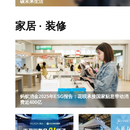
碳未来生活
家居 · 装修
蚂蚁消金2025年ESG报告：花呗承接国家贴息带动消
费近400亿
搜狐家居对话居然之家副总裁李杰：