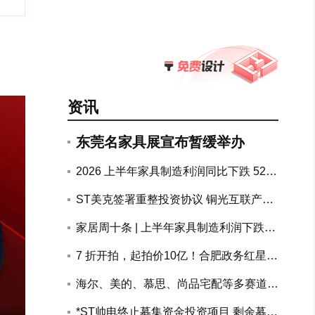
资讯
东莞名家具展宣布暂缓举办
2026 上半年家具制造利润同比下跌 52.
7%，地产链上下游持续承压
ST美克签署重整投资协议 铜光互联产融
联合体拟斥资10.72亿元参与重整
家居周十条 | 上半年家具制造利润下跌5
2.7%、两大知名装企回应跑路传闻、南
7 折开拍，起拍价10亿！合肥政务红星美
康公示家具电商黑白名单…
凯龙物业整体打包司法处置
海尔、美的、慕思、尚品宅配等多赛道头
部企业加速AI布局突围
周十条 | 商务部等九部门发文推广绿
*ST帅电终止募集资金投资项目 剩余募资