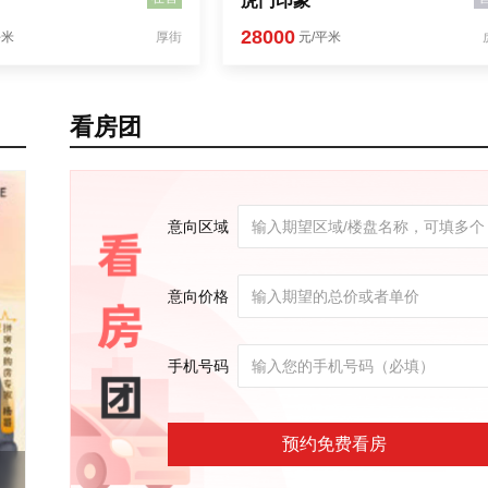
虎门印象
28000
平米
厚街
元/平米
看房团
意向区域
意向价格
手机号码
预约免费看房