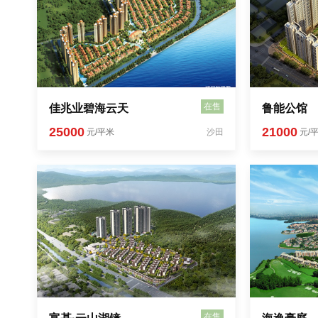
在售
佳兆业碧海云天
鲁能公馆
25000
21000
元/平米
沙田
元/
在售