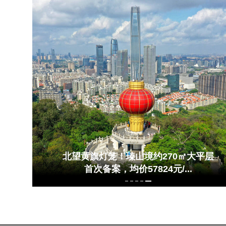
园
北望黄旗灯笼！瑧山境约270㎡大平层
首次备案，均价57824元/...