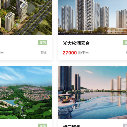
在售
光大松湖云台
27000
平米
茶山
元/平米
在售