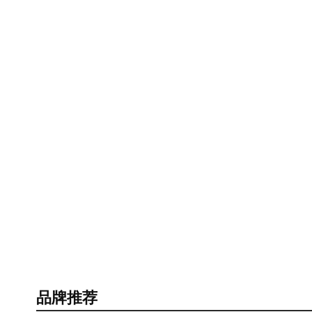
产品力刷爆深圳，龙湖光明·御湖境
林实景展示区开放！
品牌推荐