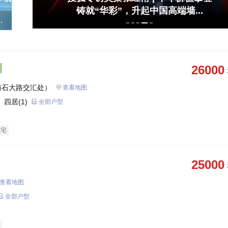
铸就“华彩”，升起中国高端墙...
5
13:33
卫
26000
与石大路交汇处）
查看地图
 四居(1)
全部户型
住宅
25000
查看地图
全部户型
墅