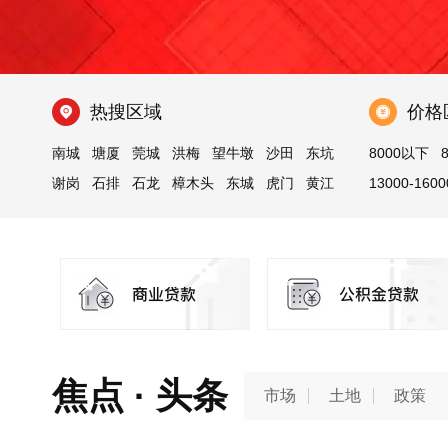
热搜区域
价格
南城
塘厦
莞城
洪梅
望牛墩
沙田
东坑
8000以下
谢岗
石排
石龙
樟木头
东城
虎门
黄江
13000-1600
麻涌
25000-3000
焦点 · 头条
市场
土地
政策