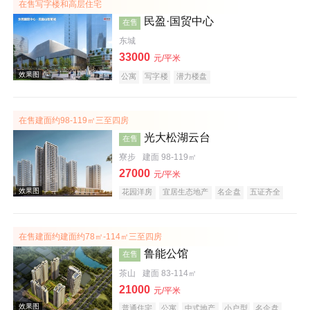
在售写字楼和高层住宅
民盈·国贸中心
在售
东城
效果图
33000
元/平米
公寓
写字楼
潜力楼盘
在售建面约98-119㎡三至四房
光大松湖云台
在售
寮步
建面 98-119㎡
27000
元/平米
效果图
花园洋房
宜居生态地产
名企盘
五证齐全
在售建面约建面约78㎡-114㎡三至四房
鲁能公馆
在售
茶山
建面 83-114㎡
21000
元/平米
普通住宅
公寓
中式地产
小户型
名企盘