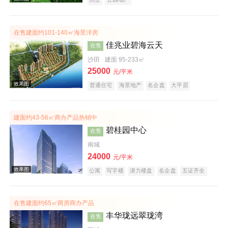
在售建面约101-140㎡海景洋房
佳兆业碧海云天
在售
沙田
建面 95-233㎡
25000
元/平米
效果图
普通住宅
海景地产
名企盘
大平层
建面约43-56㎡商办产品热销中
碧桂园中心
在售
南城
24000
元/平米
公寓
写字楼
潜力楼盘
名企盘
五证齐全
效果图
在售建面约65㎡两房商办产品
丰华珑远翠珑湾
在售