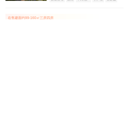
效果图
在售建面约99-160㎡三房四房
富基·云山湖镜
在售
黄江
33000
元/平米
普通住宅
别墅
宜居生态地产
山景地产
湖景地产
主推建面约230-460㎡别墅
效果图
莲湖山庄
在售
长安
建面 310-530㎡
10500
元/平米
别墅
公园地产
项目已清盘
东莞沙田碧桂园
售罄
效果图