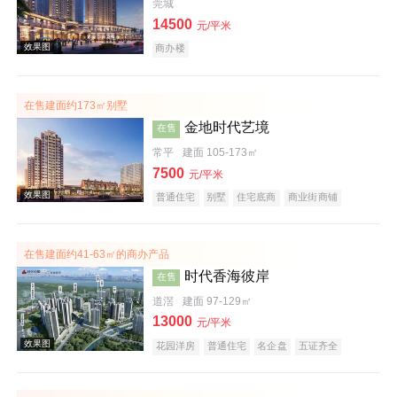
莞城
14500
元/平米
商办楼
效果图
在售建面约173㎡别墅
金地时代艺境
在售
常平
建面 105-173㎡
7500
元/平米
普通住宅
别墅
住宅底商
商业街商铺
名企盘
在售建面约41-63㎡的商办产品
时代香海彼岸
在售
效果图
道滘
建面 97-129㎡
13000
元/平米
花园洋房
普通住宅
名企盘
五证齐全