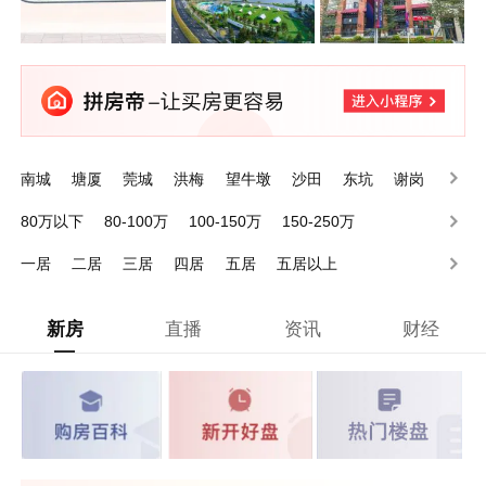
南城
塘厦
莞城
洪梅
望牛墩
沙田
东坑
谢岗
石排
石龙
80万以下
80-100万
100-150万
150-250万
250-350万
350-500万
500-1000万
1000万以上
一居
二居
三居
四居
五居
五居以上
新房
直播
资讯
财经