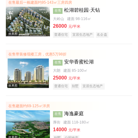
在售最后一栋建面约95-143㎡三房四房
松湖碧桂园·天钻
在售
大岭山
建面 98-116㎡
26000
元/平米
普通住宅
宜居生态地产
名企盘
在售带装修现楼三房，优惠5万98折
安华香蜜松湖
在售
大朗
建面 85-100㎡
25000
元/平米
普通住宅
别墅
宜居生态地产
在售建面约69-125㎡洋房
海逸豪庭
在售
厚街
建面 118-180㎡
效果图
14000
元/平米
别墅
公园地产