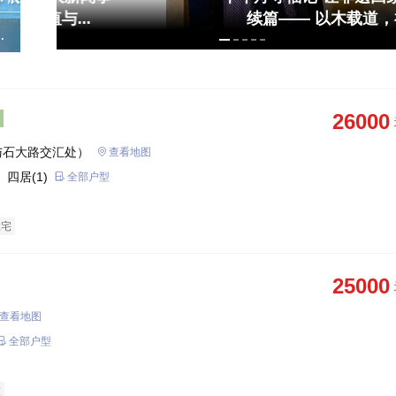
续篇—— 以木载道，福满安居
5
卫
26000
与石大路交汇处）
查看地图
 四居(1)
全部户型
住宅
25000
查看地图
全部户型
墅