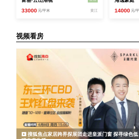
富基·云山湖镜
海逸豪庭
33000
14000
元/平米
黄江
元/
视频看房
搜狐焦点家居跨界探展团走进皇派门窗 探寻绿色低