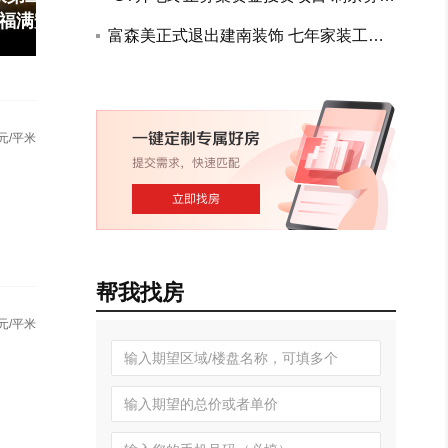
永久补充流动资金
跳出概念误区，让数字化能力与业
富森美正式退出建南装饰 七年家装工程
10:20
13:33
务...
布局全面收官
元/平米
帮我找房
元/平米