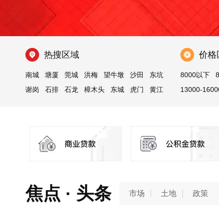
热搜区域
价格
南城
塘厦
莞城
洪梅
望牛墩
沙田
东坑
8000以下
谢岗
石排
石龙
樟木头
东城
虎门
黄江
13000-1600
麻涌
25000-3000
焦点 · 头条
市场
土地
政策