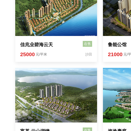
在售
佳兆业碧海云天
鲁能公馆
25000
21000
元/平米
沙田
元/
在售