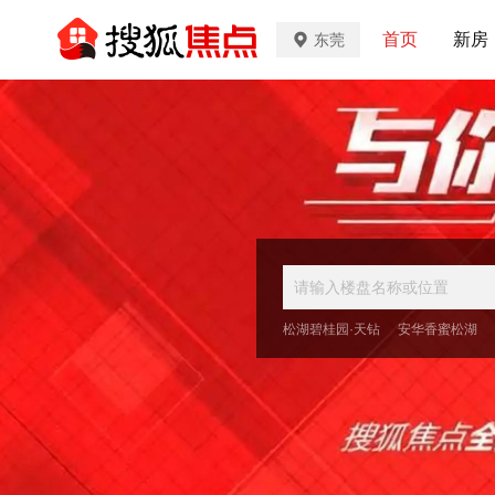
首页
新房
东莞
松湖碧桂园·天钻
安华香蜜松湖