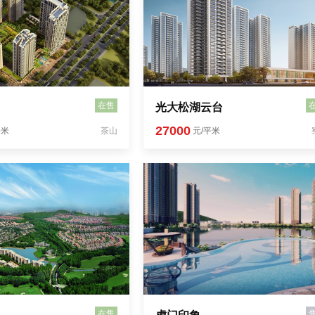
在售
光大松湖云台
27000
平米
茶山
元/平米
在售