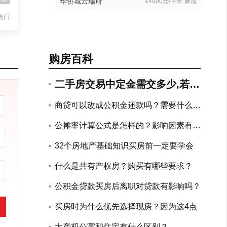
华侨城云瑞府
14000元/平米
麻涌
虎门
购房百科
二手房交易中定金需交多少,若违
约如何赔付?
商贷可以改成公积金还款吗？需要什么手
续？
公摊率计算公式是怎样的？影响因素有哪
些？
32个房地产基础知识买房前一定要学会
什么是共有产权房？购买有哪些要求？
公积金贷款买房后离职对贷款有影响吗？
买房时为什么优先选择现房？因为这4点
大产权公寓和住宅有什么区别？