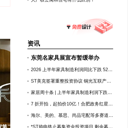
资讯
东莞名家具展宣布暂缓举办
2026 上半年家具制造利润同比下跌 52.
7%，地产链上下游持续承压
ST美克签署重整投资协议 铜光互联产融
联合体拟斥资10.72亿元参与重整
家居周十条 | 上半年家具制造利润下跌5
2.7%、两大知名装企回应跑路传闻、南
7 折开拍，起拍价10亿！合肥政务红星美
康公示家具电商黑白名单…
凯龙物业整体打包司法处置
海尔、美的、慕思、尚品宅配等多赛道头
部企业加速AI布局突围
搜狐家居对话居然之家副总裁李杰：
*ST帅电终止募集资金投资项目 剩余募资