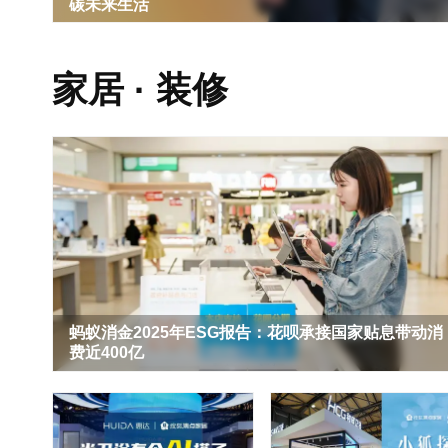
碳未来生活
家居 · 装修
蚂蚁消金2025年ESG报告：花呗承接国家贴息带动消
费近400亿
年度盘点|2025年家居行业十大新闻
周十条 | 商务部等九部门发文推广绿