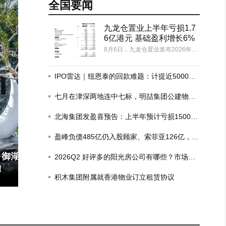
全国要闻
九龙仓置业上半年亏损1.7
6亿港元 基础盈利增长6%
8月6日，九龙仓置业发布2026年上
半年未经审核中期业绩。受投资物
业公允价值减值影响，公司当期股
东应占亏损1.76亿港元，对比去年
IPO雷达｜纽恩泰的回款难题：计提近5000万
同期24.06亿港元亏损收窄；剔除物
房企坏账，去年政府项目回款比例仅三成
业重估等非现金因素后的基础净利
七月在津深两地连中七标，明喆集团公建物业
润33.11…
市场迎"爆发期"
北海集团发盈喜预告：上半年预计亏损1500
万-1700万港元
盈峰负债485亿仍入股顾家、索菲亚126亿，这
场豪赌为何？
北望黄旗灯笼！瑧山境约270㎡大平层
2026Q2 好评多的阳光房公司有哪些？市场现
首次备案，均价57824元/...
状观察
积木集团附属就香港物业订立租赁协议