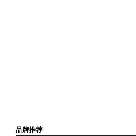
不限最高价！CBD华润旁商住地挂
新规出炉！东莞共有产权房资格放
牌，22504元/㎡起拍
宽，单身也可申购！
品牌推荐