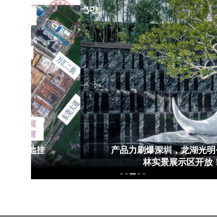
产品力刷爆深圳，龙湖光明·御湖境园
林实景展示区开放！