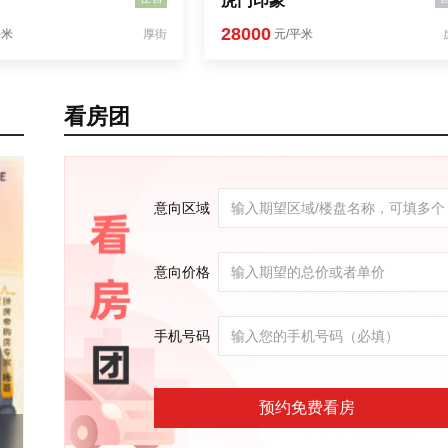
虎门印象
28000
平米
厚街
元/平米
看房团
意向区域
意向价格
手机号码
预约免费看房