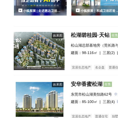
色家电家装、美的等品牌空调产...
件：在深度变革中重构价值与...
小狐探展 | 走进惠达卫浴：
小狐探展｜和成卫浴匠造 9
当卫浴空间有个AI搭子，到底能
载 智汇 KBC：以全场景重构
有多颠覆？
浴新生态
松湖碧桂园·天钻
在售
效果图
松山湖总部基地旁（莞长路
建面：98-116㎡ |
三居(2)
|
宜居生态地产
名企盘
普通
安华香蜜松湖
在售
效果图
东莞市松山湖美怡路62号
建面：85-100㎡ |
三居(4)
宜居生态地产
普通住宅
别