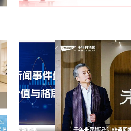
事
千年舟寻福记·让非遗回家第二季可持