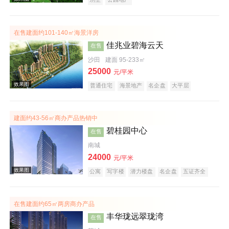
在售建面约101-140㎡海景洋房
佳兆业碧海云天
在售
沙田
建面 95-233㎡
25000
元/平米
效果图
普通住宅
海景地产
名企盘
大平层
建面约43-56㎡商办产品热销中
碧桂园中心
在售
南城
24000
元/平米
公寓
写字楼
潜力楼盘
名企盘
五证齐全
效果图
在售建面约65㎡两房商办产品
丰华珑远翠珑湾
在售