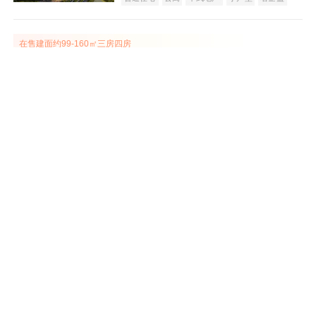
效果图
在售建面约99-160㎡三房四房
富基·云山湖镜
在售
黄江
33000
元/平米
普通住宅
别墅
宜居生态地产
山景地产
湖景地产
主推建面约230-460㎡别墅
效果图
莲湖山庄
在售
长安
建面 310-530㎡
10500
元/平米
别墅
公园地产
项目已清盘
东莞沙田碧桂园
售罄
效果图