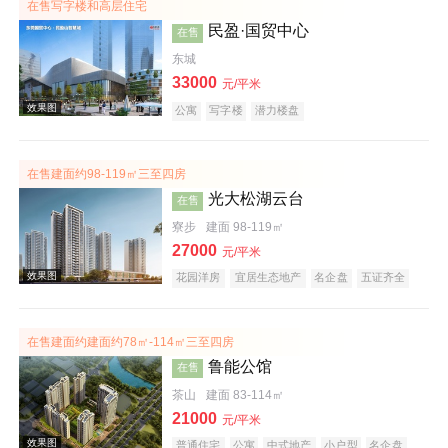
在售写字楼和高层住宅
民盈·国贸中心
在售
东城
效果图
33000
元/平米
公寓
写字楼
潜力楼盘
在售建面约98-119㎡三至四房
光大松湖云台
在售
寮步
建面 98-119㎡
27000
元/平米
效果图
花园洋房
宜居生态地产
名企盘
五证齐全
在售建面约建面约78㎡-114㎡三至四房
鲁能公馆
在售
茶山
建面 83-114㎡
21000
元/平米
普通住宅
公寓
中式地产
小户型
名企盘