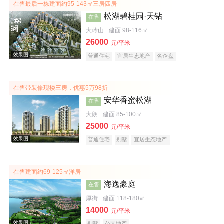
在售最后一栋建面约95-143㎡三房四房
松湖碧桂园·天钻
在售
大岭山
建面 98-116㎡
26000
元/平米
普通住宅
宜居生态地产
名企盘
在售带装修现楼三房，优惠5万98折
安华香蜜松湖
在售
大朗
建面 85-100㎡
25000
元/平米
普通住宅
别墅
宜居生态地产
在售建面约69-125㎡洋房
海逸豪庭
在售
厚街
建面 118-180㎡
效果图
14000
元/平米
别墅
公园地产