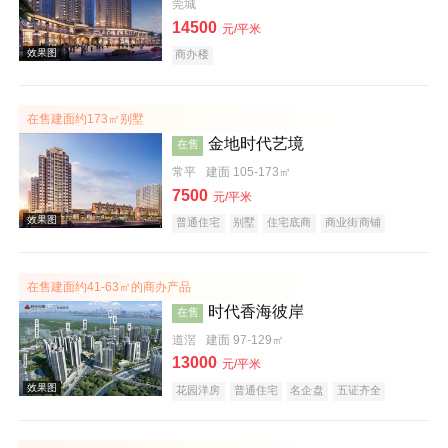
莞城
14500
元/平米
商办楼
效果图
在售建面约173㎡别墅
金地时代艺境
在售
常平
建面 105-173㎡
7500
元/平米
普通住宅
别墅
住宅底商
商业街商铺
名企盘
在售建面约41-63㎡的商办产品
时代香海彼岸
在售
效果图
道滘
建面 97-129㎡
13000
元/平米
花园洋房
普通住宅
名企盘
五证齐全