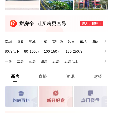
南城
塘厦
莞城
洪梅
望牛墩
沙田
东坑
谢岗
石排
石龙
80万以下
80-100万
100-150万
150-250万
250-350万
350-500万
500-1000万
1000万以上
一居
二居
三居
四居
五居
五居以上
新房
直播
资讯
财经