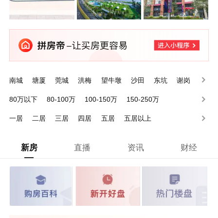
南城
塘厦
莞城
洪梅
望牛墩
沙田
东坑
谢岗
石排
石龙
80万以下
80-100万
100-150万
150-250万
250-350万
350-500万
500-1000万
1000万以上
一居
二居
三居
四居
五居
五居以上
新房
直播
资讯
财经