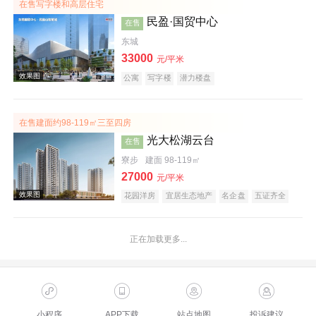
在售写字楼和高层住宅
民盈·国贸中心
在售
东城
效果图
33000
元/平米
公寓
写字楼
潜力楼盘
在售建面约98-119㎡三至四房
光大松湖云台
在售
寮步
建面 98-119㎡
27000
元/平米
效果图
花园洋房
宜居生态地产
名企盘
五证齐全
正在加载更多...
小程序
APP下载
站点地图
投诉建议