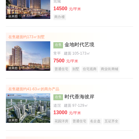
莞城
14500
元/平米
商办楼
效果图
在售建面约173㎡别墅
金地时代艺境
在售
常平
建面 105-173㎡
7500
元/平米
普通住宅
别墅
住宅底商
商业街商铺
名企盘
在售建面约41-63㎡的商办产品
时代香海彼岸
在售
效果图
道滘
建面 97-129㎡
13000
元/平米
花园洋房
普通住宅
名企盘
五证齐全