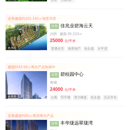
在售建面约101-140㎡海景洋房
佳兆业碧海云天
在售
沙田
建面 95-233㎡
25000
元/平米
效果图
普通住宅
海景地产
名企盘
大平层
建面约43-56㎡商办产品热销中
碧桂园中心
在售
南城
24000
元/平米
公寓
写字楼
潜力楼盘
名企盘
五证齐全
效果图
在售建面约65㎡两房商办产品
丰华珑远翠珑湾
在售