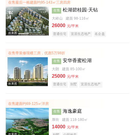
在售最后一栋建面约95-143㎡三房四房
松湖碧桂园·天钻
在售
大岭山
建面 98-116㎡
26000
元/平米
普通住宅
宜居生态地产
名企盘
在售带装修现楼三房，优惠5万98折
安华香蜜松湖
在售
大朗
建面 85-100㎡
25000
元/平米
普通住宅
别墅
宜居生态地产
在售建面约69-125㎡洋房
海逸豪庭
在售
厚街
建面 118-180㎡
效果图
14000
元/平米
别墅
公园地产