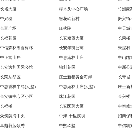
长裕大厦
樟木头中心广场
竹洲豪
中兴楼
簪花岭新村
振兴街
长富广场
庄稼院
中天城
长福花园
长安粮贸大厦
长荣楼
中信森林湖香樟林
长安华凯公寓
朱屋村
中正富山居
中惠沁林山庄
中山路
长安逸和国际公馆
钻利花园
中新公
长荣别墅区
庄士新都黄金海岸
长青城
中惠香樟半岛(别墅)
中惠沁林山庄(别墅)
庄士新
长安镇中心区小区
珠江花园
长兴楼
长福楼
长安医药大厦
中泰峰
众筑滨海中央
中海·十里溪境
招商保
卓越蔚蓝领秀
中熙玖墅
中信凯