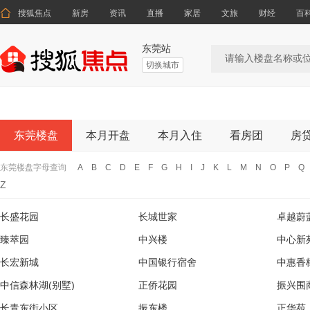

搜狐焦点
新房
资讯
直播
家居
文旅
财经
百
东莞站
切换城市
东莞楼盘
本月开盘
本月入住
看房团
房
东莞楼盘字母查询
A
B
C
D
E
F
G
H
I
J
K
L
M
N
O
P
Q
Z
长盛花园
长城世家
卓越蔚
臻萃园
中兴楼
中心新
长宏新城
中国银行宿舍
中惠香
中信森林湖(别墅)
正侨花园
振兴围
长青东街小区
振东楼
正华苑