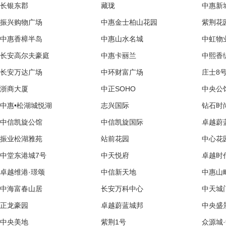
长银东郡
藏珑
中惠新
振兴购物广场
中惠金士柏山花园
紫荆花
中惠香樟半岛
中惠山水名城
中虹物
长安高尔夫豪庭
中惠卡丽兰
中熙香
长安万达广场
中环财富广场
庄士8
浙商大厦
中正SOHO
中央公
中惠•松湖城悦湖
志兴国际
钻石时
中信凯旋公馆
中信凯旋国际
卓越蔚
振业松湖雅苑
站前花园
中心花
中堂东港城7号
中天悦府
卓越时
卓越维港·璟颂
中信新天地
中惠山
中海富春山居
长安万科中心
中天城
正龙豪园
卓越蔚蓝城邦
中央盛
中央美地
紫荆1号
众源城