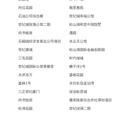
尚位花园
顺景雅苑
石油公司综合楼
世纪城幸福公馆
世纪城玫瑰公馆二期
松山湖和堂中国院墅
尚书银座
晟园
石碣镇经济发展总公司项目
水云天公馆
世纪康城
松山湖国际金融创新园
三屯花园
时代倾城
世纪城国际公馆香榭里
狮子洋1号
水岸东方
盛都花园
森林1号
水印长堤蓝泊湾
三正世纪豪门
深业欧景城
尚书悦府
珊美陈家坊合作社厚街项目
松湖花园
世纪绿洲二期