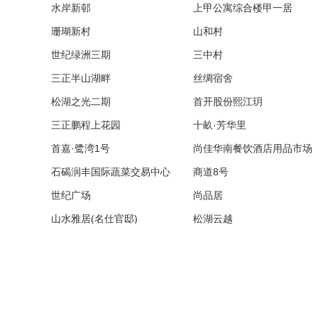
水岸新邨
上甲公寓综合楼甲一居
珊瑚新村
山和村
世纪绿洲三期
三中村
三正半山湖畔
丝绸宿舍
松湖之光二期
首开股份熙江玥
三正鹏程上花园
十畝·芳华里
首嘉·鹭湾1号
尚佳华南餐饮酒店用品市场
石碣润丰国际蔬菜交易中心
商道8号
世纪广场
尚品居
山水雅居(名仕官邸)
松湖云越