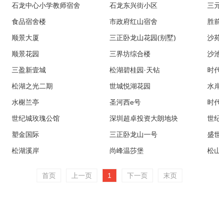
石龙中心小学教师宿舍
石龙东兴街小区
三
食品宿舍楼
市政府红山宿舍
胜
顺景大厦
三正卧龙山花园(别墅)
沙
顺景花园
三界坊综合楼
沙
三盈新壹城
松湖碧桂园·天钻
时
松湖之光二期
世城悦湖花园
水
水榭兰亭
圣河西e号
时
世纪城玫瑰公馆
深圳超卓投资大朗地块
世
塑金国际
三正卧龙山一号
盛
松湖溪岸
尚峰温莎堡
首页
上一页
1
下一页
末页