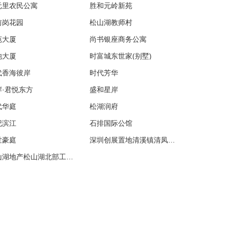
元里农民公寓
胜和元岭新苑
前岗花园
松山湖教师村
苑大厦
尚书银座商务公寓
池大厦
时富城东世家(别墅)
代香海彼岸
时代芳华
岸·君悦东方
盛和星岸
代华庭
松湖润府
纪滨江
石排国际公馆
世豪庭
深圳创展置地清溪镇清凤大道项目
松山湖地产松山湖北部工业区项目