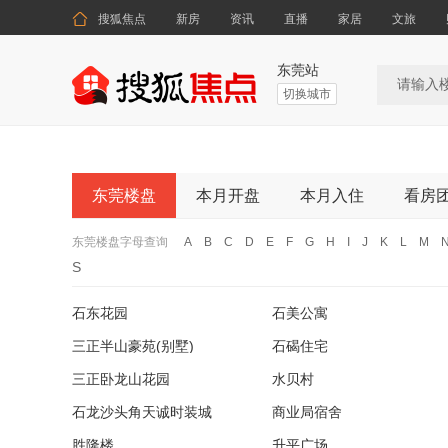

搜狐焦点
新房
资讯
直播
家居
文旅
东莞站
切换城市
东莞楼盘
本月开盘
本月入住
看房
东莞楼盘字母查询
A
B
C
D
E
F
G
H
I
J
K
L
M
S
石东花园
石美公寓
三正半山豪苑(别墅)
石碣住宅
三正卧龙山花园
水贝村
石龙沙头角天诚时装城
商业局宿舍
胜隆楼
升平广场