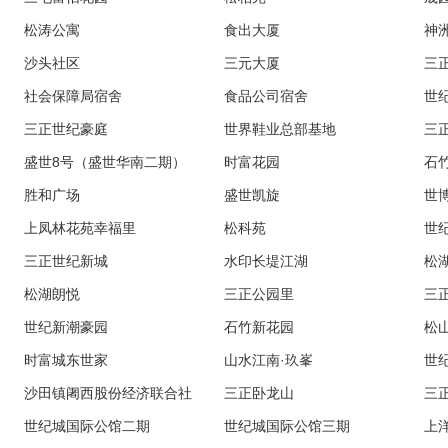
松涛公寓
食出大厦
神
沙头社区
三元大厦
三
社会保障局宿舍
食品公司宿舍
世
三正世纪豪庭
世界鞋业总部基地
三
盛世8号（盛世华南二期）
时富花园
石
胜和广场
盛世凯旋
世
上凤林花苑幸福里
松科苑
世
三正世纪新城
水印长堤江湖
松
松湖朗悦
三正公园里
三
世纪新潮豪园
石竹新花园
松
时富城东世家
山水江南·玖峯
世
沙田镇阇西股份经济联合社
三正卧龙山
三
世纪城国际公馆二期
世纪城国际公馆三期
上