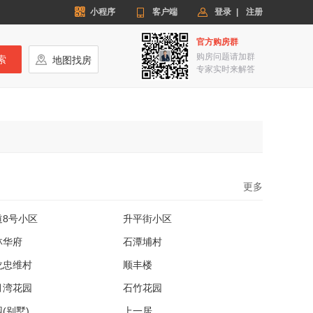


小程序

客户端
登录
|
注册
官方购房群
购房问题请加群
索

地图找房
专家实时来解答
更多
道8号小区
升平街小区
林华府
石潭埔村
龙忠维村
顺丰楼
月湾花园
石竹花园
(别墅)
上一居