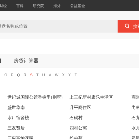
财经
百科
研究院
海外
公益基金

搜
团
房贷计算器
N
O
P
Q
R
S
T
U
V
W
X
Y
Z
世纪城国际公馆香榭里(别墅)
上三杞新村康乐生活区
商
盛世华南
升平商住区
尚
水厂宿舍楼
石碣村
石
三友贤居
四村公寓
水
三屯富怡花园
松柏苑
晟园