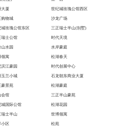
洲大厦
世纪城玫瑰公馆西区
正购物城
沙龙广场
纪城玫瑰公馆东区
三正瑞士半山(别墅)
正瑞士公馆
时代天境
竹山水园
水岸豪庭
博领寓
松湖春天
纪滨江豪园
时代创展中心
湖玉兰小城
石龙朝东商业大厦
正豪景苑
松湖豪庭
山会馆
三正半山豪苑
纪城国际公馆
松湖花园
正瑞士半山
世博领寓
洋小区
松苑