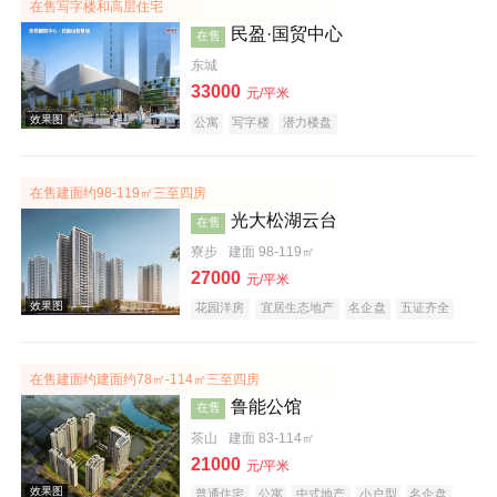
在售写字楼和高层住宅
民盈·国贸中心
在售
东城
效果图
33000
元/平米
公寓
写字楼
潜力楼盘
在售建面约98-119㎡三至四房
光大松湖云台
在售
寮步
建面 98-119㎡
27000
元/平米
效果图
花园洋房
宜居生态地产
名企盘
五证齐全
在售建面约建面约78㎡-114㎡三至四房
鲁能公馆
在售
茶山
建面 83-114㎡
21000
元/平米
普通住宅
公寓
中式地产
小户型
名企盘