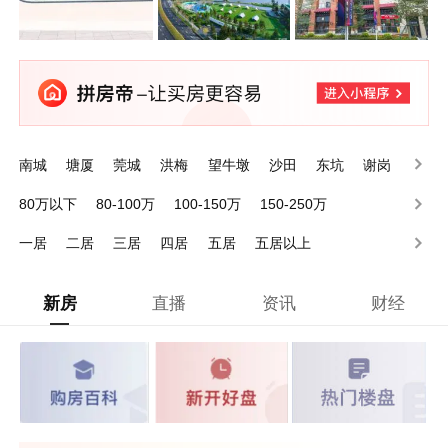
南城
塘厦
莞城
洪梅
望牛墩
沙田
东坑
谢岗
石排
石龙
80万以下
80-100万
100-150万
150-250万
250-350万
350-500万
500-1000万
1000万以上
一居
二居
三居
四居
五居
五居以上
新房
直播
资讯
财经