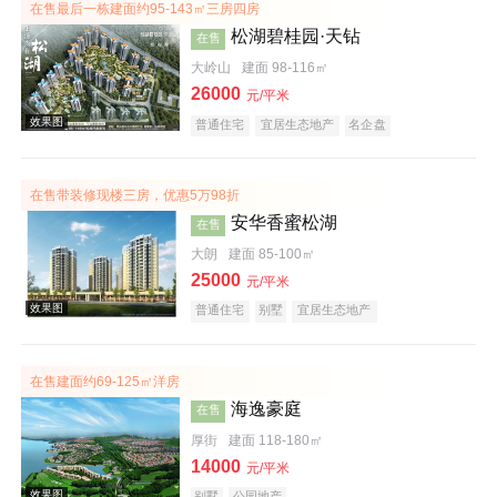
在售最后一栋建面约95-143㎡三房四房
松湖碧桂园·天钻
在售
大岭山
建面 98-116㎡
26000
元/平米
普通住宅
宜居生态地产
名企盘
在售带装修现楼三房，优惠5万98折
安华香蜜松湖
在售
大朗
建面 85-100㎡
25000
元/平米
普通住宅
别墅
宜居生态地产
在售建面约69-125㎡洋房
海逸豪庭
在售
厚街
建面 118-180㎡
效果图
14000
元/平米
别墅
公园地产