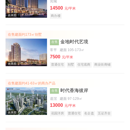
莞城
14500
元/平米
商办楼
效果图
在售建面约173㎡别墅
金地时代艺境
在售
常平
建面 105-173㎡
7500
元/平米
普通住宅
别墅
住宅底商
商业街商铺
名企盘
在售建面约41-63㎡的商办产品
时代香海彼岸
在售
效果图
道滘
建面 97-129㎡
13000
元/平米
花园洋房
普通住宅
名企盘
五证齐全