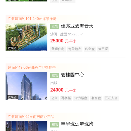
在售建面约101-140㎡海景洋房
佳兆业碧海云天
在售
沙田
建面 95-233㎡
25000
元/平米
效果图
普通住宅
海景地产
名企盘
大平层
建面约43-56㎡商办产品热销中
碧桂园中心
在售
南城
24000
元/平米
公寓
写字楼
潜力楼盘
名企盘
五证齐全
效果图
在售建面约65㎡两房商办产品
丰华珑远翠珑湾
在售