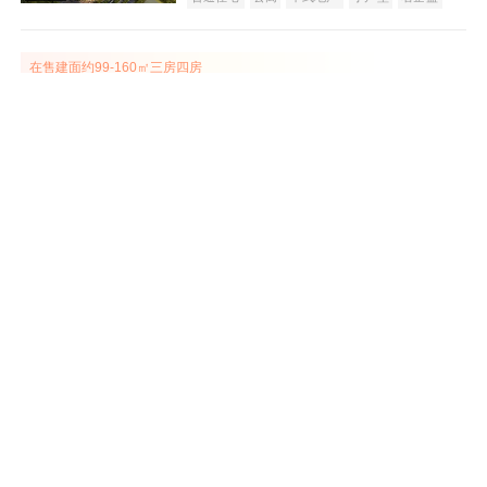
效果图
在售建面约99-160㎡三房四房
富基·云山湖镜
在售
黄江
33000
元/平米
普通住宅
别墅
宜居生态地产
山景地产
湖景地产
主推建面约230-460㎡别墅
效果图
莲湖山庄
在售
长安
建面 310-530㎡
10500
元/平米
别墅
公园地产
项目已清盘
东莞沙田碧桂园
售罄
效果图