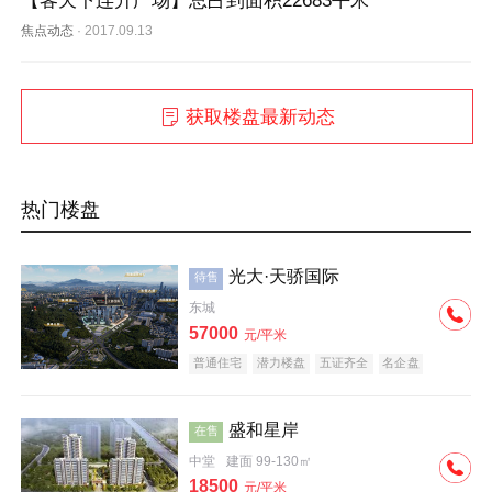
【客天下连升广场】总占到面积22683平米
焦点动态
·
2017.09.13
获取楼盘最新动态
热门楼盘
光大·天骄国际
待售
东城
57000
元/平米
普通住宅
潜力楼盘
五证齐全
名企盘
盛和星岸
在售
中堂
建面 99-130㎡
18500
元/平米