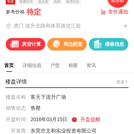
售罄
普通住宅
名企盘
高层
板塔结合
待定
变价通知
参考价格
虎门 连升北路和体育路交汇处
房贷计算
周边配套
楼栋信息
首页
详细信息
户型
相册
资讯
楼盘详情
更多
楼盘名称
客天下连升广场
销售状态
售罄
开盘时间
2016年03月15日
开盘提醒
开发商
东莞市文和实业投资有限公司