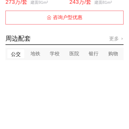
273万/套
243万/套
建面91m²
建面81m²
咨询户型优惠

周边配套
更多

地铁
学校
医院
银行
购物
公交