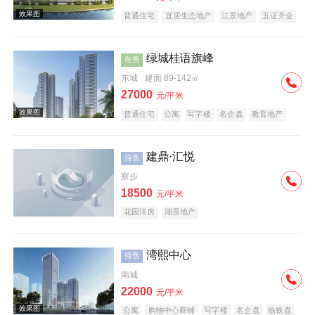
普通住宅
宜居生态地产
江景地产
五证齐全
绿城桂语旗峰
在售
东城
建面 89-142㎡
27000
元/平米
普通住宅
公寓
写字楼
名企盘
教育地产
建鼎·汇悦
待售
寮步
18500
元/平米
花园洋房
湖景地产
湾熙中心
待售
南城
22000
元/平米
公寓
购物中心商铺
写字楼
名企盘
临铁盘