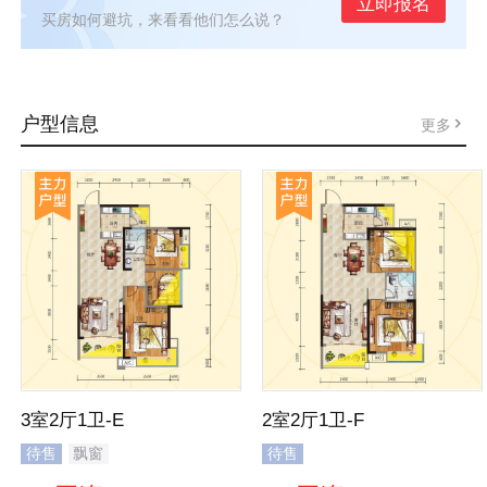
立即报名
买房如何避坑，来看看他们怎么说？
户型信息
更多
3室2厅1卫-E
2室2厅1卫-F
待售
飘窗
待售