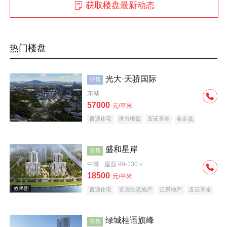
获取楼盘最新动态
热门楼盘
光大·天骄国际
待售
东城
57000
元/平米
普通住宅
潜力楼盘
五证齐全
名企盘
盛和星岸
在售
中堂
建面 99-130㎡
18500
元/平米
普通住宅
宜居生态地产
江景地产
五证齐全
绿城桂语旗峰
在售