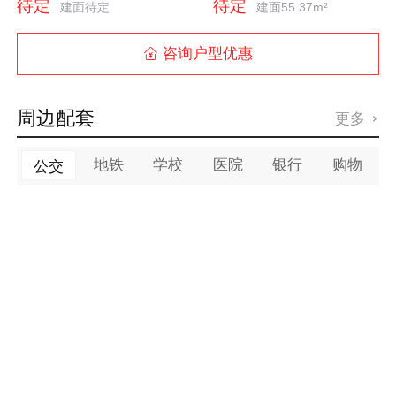
待定
待定
建面待定
建面55.37m²
咨询户型优惠

周边配套
更多

地铁
学校
医院
银行
购物
公交