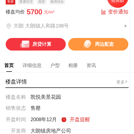
售罄
普通住宅
高层
板塔结合
5700
变价通知
楼盘均价
元/m²
大朗 大朗镇人和路198号
房贷计算
周边配套
首页
详细信息
户型
相册
资讯
楼盘详情
更多
楼盘名称
凯悦美景花园
销售状态
售罄
开盘时间
2008年12月
开盘提醒
开发商
大朗镇房地产公司