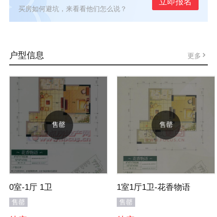
立即报名
买房如何避坑，来看看他们怎么说？
户型信息
更多
售罄
售罄
0室-1厅 1卫
1室1厅1卫-花香物语
售罄
售罄