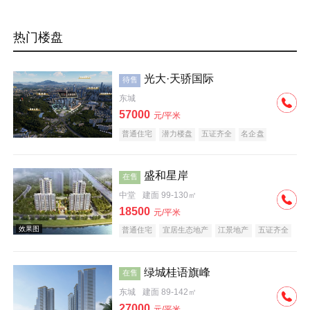
热门楼盘
光大·天骄国际
待售
东城
57000
元/平米
普通住宅
潜力楼盘
五证齐全
名企盘
盛和星岸
在售
中堂
建面 99-130㎡
18500
元/平米
普通住宅
宜居生态地产
江景地产
五证齐全
绿城桂语旗峰
在售
东城
建面 89-142㎡
27000
元/平米