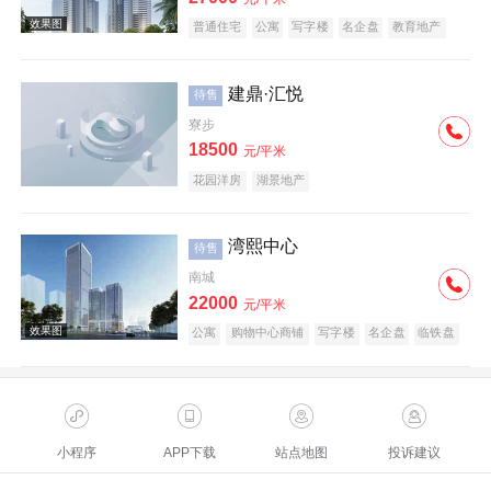
普通住宅
公寓
写字楼
名企盘
教育地产
建鼎·汇悦
待售
寮步
18500
元/平米
花园洋房
湖景地产
湾熙中心
待售
南城
22000
元/平米
公寓
购物中心商铺
写字楼
名企盘
临铁盘
小程序
APP下载
站点地图
投诉建议