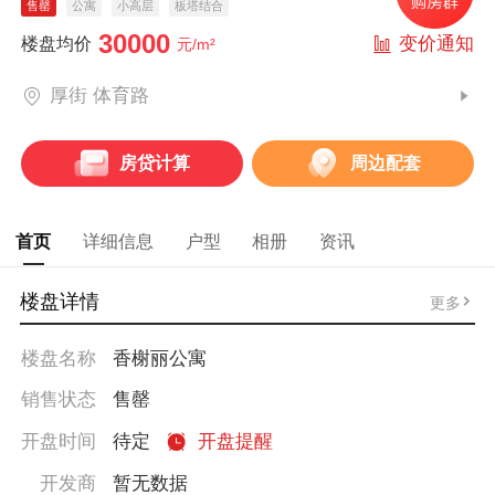
售罄
公寓
小高层
板塔结合
30000
变价通知
楼盘均价
元/m²
厚街 体育路
房贷计算
周边配套
首页
详细信息
户型
相册
资讯
楼盘详情
更多
楼盘名称
香榭丽公寓
销售状态
售罄
开盘时间
待定
开盘提醒
开发商
暂无数据