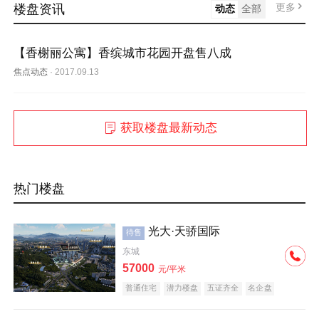
更多
楼盘资讯
动态
全部
【香榭丽公寓】香缤城市花园开盘售八成
焦点动态
·
2017.09.13
获取楼盘最新动态
热门楼盘
光大·天骄国际
待售
东城
57000
元/平米
普通住宅
潜力楼盘
五证齐全
名企盘