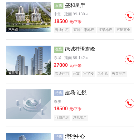
盛和星岸
在售
中堂
建面 99-130㎡
18500
元/平米
普通住宅
宜居生态地产
江景地产
五证齐全
绿城桂语旗峰
在售
东城
建面 89-142㎡
27000
元/平米
普通住宅
公寓
写字楼
名企盘
教育地产
建鼎·汇悦
待售
寮步
18500
元/平米
花园洋房
湖景地产
湾熙中心
待售