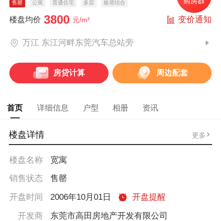
售罄
公寓
普通住宅
多层
板塔结合
3800
变价通知
楼盘均价
元/m²
万江 东江河畔东莞汽车总站旁
房贷计算
周边配套
首页
详细信息
户型
相册
资讯
楼盘详情
更多
楼盘名称
宽寓
销售状态
售罄
开盘时间
2006年10月01日
开盘提醒
开发商
东莞市高田房地产开发有限公司