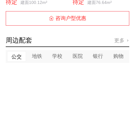
待定
待定
建面100.12m²
建面76.64m²
咨询户型优惠

周边配套
更多

地铁
学校
医院
银行
购物
公交