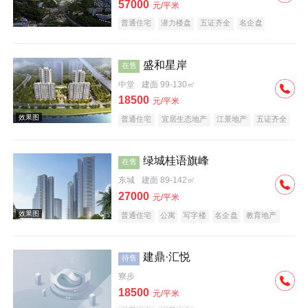
57000
元/平米
普通住宅
潜力楼盘
五证齐全
名企盘
盛和星岸
在售
中堂
建面 99-130㎡
18500
元/平米
普通住宅
宜居生态地产
江景地产
五证齐全
绿城桂语旗峰
在售
东城
建面 89-142㎡
27000
元/平米
普通住宅
公寓
写字楼
名企盘
教育地产
建鼎·汇悦
待售
寮步
18500
元/平米