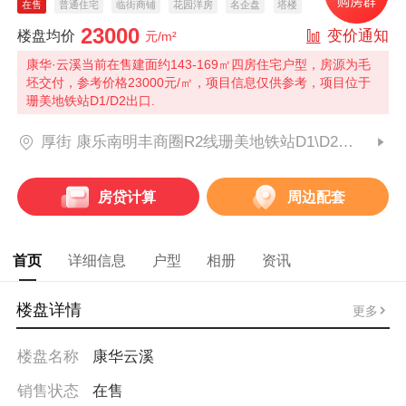
在售
普通住宅
临街商铺
花园洋房
名企盘
塔楼
23000
变价通知
楼盘均价
元/m²
康华·云溪当前在售建面约143-169㎡四房住宅户型，房源为毛
坯交付，参考价格23000元/㎡，项目信息仅供参考，项目位于
珊美地铁站D1/D2出口.
厚街 康乐南明丰商圈R2线珊美地铁站D1\D2出入口旁
房贷计算
周边配套
首页
详细信息
户型
相册
资讯
楼盘详情
更多
楼盘名称
康华云溪
销售状态
在售