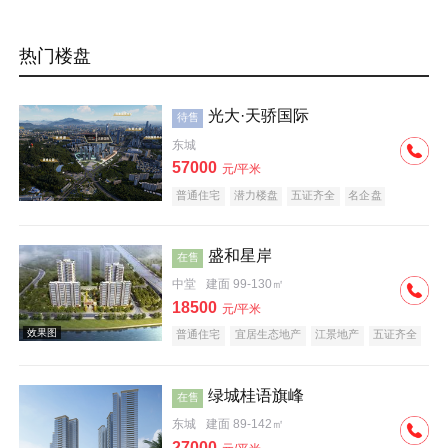
热门楼盘
光大·天骄国际
待售
东城
57000
元/平米
普通住宅
潜力楼盘
五证齐全
名企盘
盛和星岸
在售
中堂
建面 99-130㎡
18500
元/平米
普通住宅
宜居生态地产
江景地产
五证齐全
绿城桂语旗峰
在售
东城
建面 89-142㎡
27000