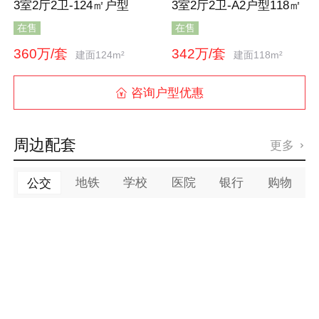
3室2厅2卫-124㎡户型
3室2厅2卫-A2户型118㎡
在售
在售
360万/套
342万/套
建面124m²
建面118m²
咨询户型优惠

周边配套
更多

地铁
学校
医院
银行
购物
公交