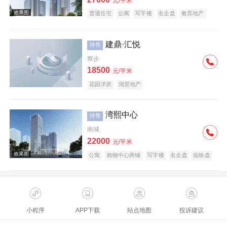
元/平米
普通住宅
公寓
写字楼
名企盘
教育地产
建鼎·汇悦
待售
寮步
18500
元/平米
花园洋房
湖景地产
湾熙中心
待售
南城
22000
元/平米
公寓
购物中心商铺
写字楼
名企盘
临铁盘
小程序
APP下载
站点地图
投诉建议