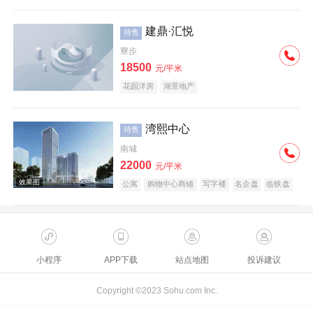
建鼎·汇悦
待售
寮步
18500
元/平米
花园洋房
湖景地产
湾熙中心
待售
南城
22000
元/平米
公寓
购物中心商铺
写字楼
名企盘
临铁盘
小程序
APP下载
站点地图
投诉建议
Copyright ©2023 Sohu.com Inc.