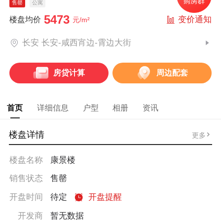
售罄
公寓
5473
变价通知
楼盘均价
元/m²
长安 长安-咸西宵边-霄边大街
房贷计算
周边配套
首页
详细信息
户型
相册
资讯
楼盘详情
更多
楼盘名称
康景楼
销售状态
售罄
开盘时间
待定
开盘提醒
开发商
暂无数据