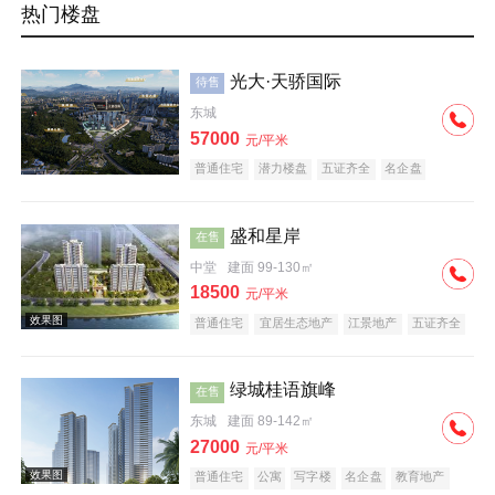
热门楼盘
光大·天骄国际
待售
东城
57000
元/平米
普通住宅
潜力楼盘
五证齐全
名企盘
盛和星岸
在售
中堂
建面 99-130㎡
18500
元/平米
普通住宅
宜居生态地产
江景地产
五证齐全
绿城桂语旗峰
在售
东城
建面 89-142㎡
27000
元/平米
普通住宅
公寓
写字楼
名企盘
教育地产