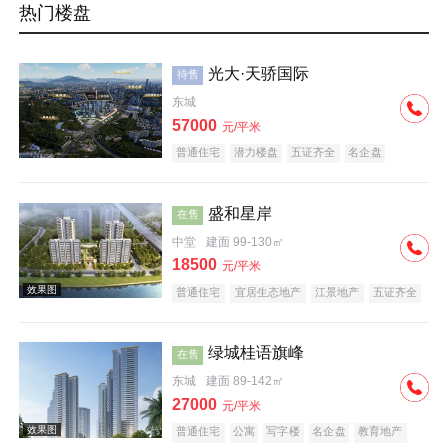
热门楼盘
光大·天骄国际
待售
东城
57000
元/平米
普通住宅
潜力楼盘
五证齐全
名企盘
盛和星岸
在售
中堂
建面 99-130㎡
18500
元/平米
普通住宅
宜居生态地产
江景地产
五证齐全
绿城桂语旗峰
在售
东城
建面 89-142㎡
27000
元/平米
普通住宅
公寓
写字楼
名企盘
教育地产