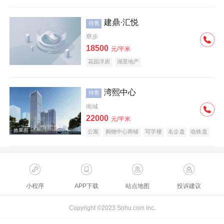
建鼎·汇悦
待售
寮步
18500
元/平米
花园洋房
湖景地产
湾熙中心
待售
南城
22000
元/平米
公寓
购物中心商铺
写字楼
名企盘
临铁盘
小程序
APP下载
站点地图
投诉建议
Copyright ©2023 Sohu.com Inc.