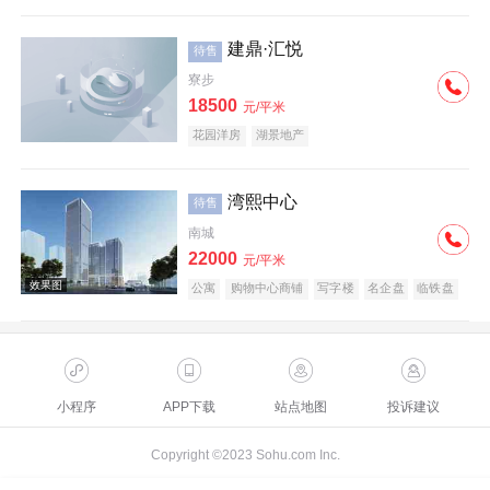
建鼎·汇悦
待售
寮步
18500
元/平米
花园洋房
湖景地产
湾熙中心
待售
南城
22000
元/平米
公寓
购物中心商铺
写字楼
名企盘
临铁盘
小程序
APP下载
站点地图
投诉建议
Copyright ©2023 Sohu.com Inc.