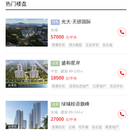
热门楼盘
光大·天骄国际
待售
东城
57000
元/平米
普通住宅
潜力楼盘
五证齐全
名企盘
盛和星岸
在售
中堂
建面 99-130㎡
18500
元/平米
普通住宅
宜居生态地产
江景地产
五证齐全
绿城桂语旗峰
在售
东城
建面 89-142㎡
27000
元/平米
普通住宅
公寓
写字楼
名企盘
教育地产