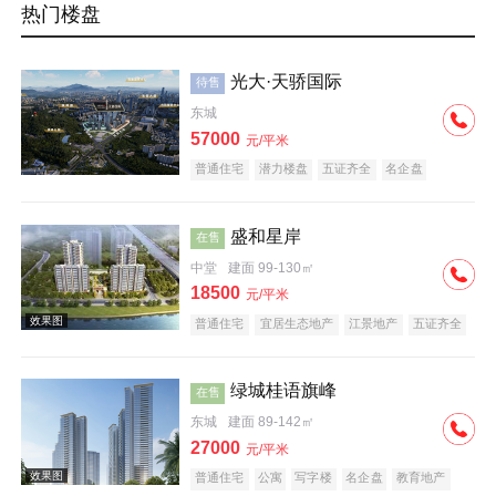
热门楼盘
光大·天骄国际
待售
东城
57000
元/平米
普通住宅
潜力楼盘
五证齐全
名企盘
盛和星岸
在售
中堂
建面 99-130㎡
18500
元/平米
普通住宅
宜居生态地产
江景地产
五证齐全
绿城桂语旗峰
在售
东城
建面 89-142㎡
27000
元/平米
普通住宅
公寓
写字楼
名企盘
教育地产