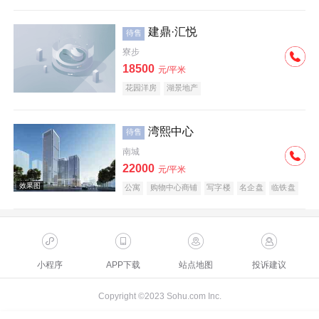
建鼎·汇悦
待售
寮步
18500
元/平米
花园洋房
湖景地产
湾熙中心
待售
南城
22000
元/平米
公寓
购物中心商铺
写字楼
名企盘
临铁盘
小程序
APP下载
站点地图
投诉建议
Copyright ©2023 Sohu.com Inc.