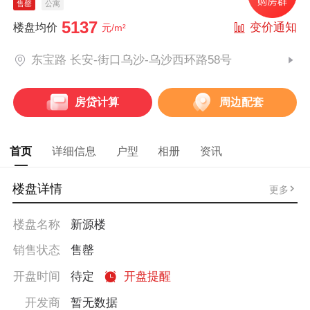
售罄
公寓
5137
变价通知
楼盘均价
元/m²
东宝路 长安-街口乌沙-乌沙西环路58号
房贷计算
周边配套
首页
详细信息
户型
相册
资讯
楼盘详情
更多
楼盘名称
新源楼
销售状态
售罄
开盘时间
待定
开盘提醒
开发商
暂无数据