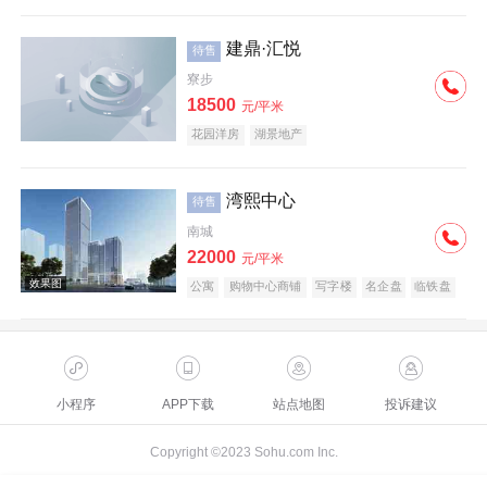
建鼎·汇悦
待售
寮步
18500
元/平米
花园洋房
湖景地产
湾熙中心
待售
南城
22000
元/平米
公寓
购物中心商铺
写字楼
名企盘
临铁盘
小程序
APP下载
站点地图
投诉建议
Copyright ©2023 Sohu.com Inc.