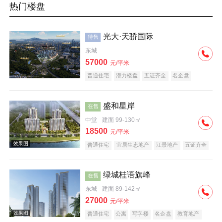
热门楼盘
光大·天骄国际
待售
东城
57000
元/平米
普通住宅
潜力楼盘
五证齐全
名企盘
盛和星岸
在售
中堂
建面 99-130㎡
18500
元/平米
普通住宅
宜居生态地产
江景地产
五证齐全
绿城桂语旗峰
在售
东城
建面 89-142㎡
27000
元/平米
普通住宅
公寓
写字楼
名企盘
教育地产