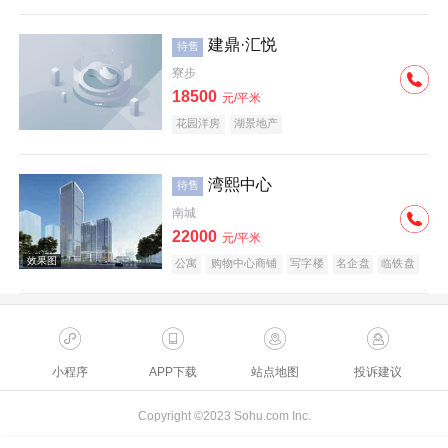
建鼎·汇悦
待售
寮步
18500
元/平米
花园洋房
湖景地产
湾熙中心
待售
南城
22000
元/平米
公寓
购物中心商铺
写字楼
名企盘
临铁盘
小程序
APP下载
站点地图
投诉建议
Copyright ©2023 Sohu.com Inc.