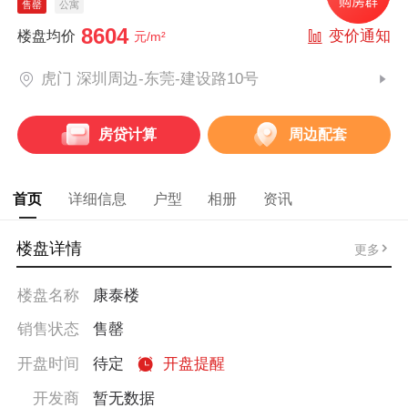
售罄
公寓
8604
变价通知
楼盘均价
元/m²
虎门 深圳周边-东莞-建设路10号
房贷计算
周边配套
首页
详细信息
户型
相册
资讯
楼盘详情
更多
楼盘名称
康泰楼
销售状态
售罄
开盘时间
待定
开盘提醒
开发商
暂无数据