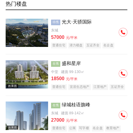
热门楼盘
光大·天骄国际
待售
东城
57000
元/平米
普通住宅
潜力楼盘
五证齐全
名企盘
盛和星岸
在售
中堂
建面 99-130㎡
18500
元/平米
普通住宅
宜居生态地产
江景地产
五证齐全
绿城桂语旗峰
在售
东城
建面 89-142㎡
27000
元/平米
普通住宅
公寓
写字楼
名企盘
教育地产