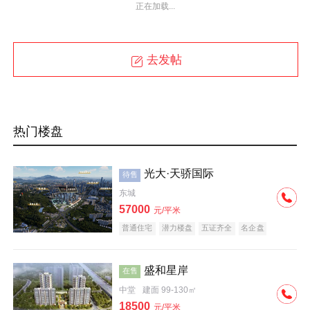
正在加载...
去发帖
热门楼盘
光大·天骄国际
待售
东城
57000
元/平米
普通住宅
潜力楼盘
五证齐全
名企盘
盛和星岸
在售
中堂
建面 99-130㎡
18500
元/平米