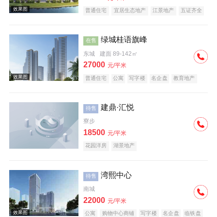
普通住宅
宜居生态地产
江景地产
五证齐全
绿城桂语旗峰
在售
东城
建面 89-142㎡
27000
元/平米
普通住宅
公寓
写字楼
名企盘
教育地产
建鼎·汇悦
待售
寮步
18500
元/平米
花园洋房
湖景地产
湾熙中心
待售
南城
22000
元/平米
公寓
购物中心商铺
写字楼
名企盘
临铁盘