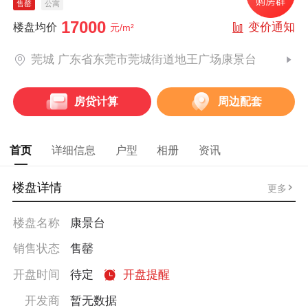
售罄
公寓
17000
变价通知
楼盘均价
元/m²
莞城 广东省东莞市莞城街道地王广场康景台
房贷计算
周边配套
首页
详细信息
户型
相册
资讯
楼盘详情
更多
楼盘名称
康景台
销售状态
售罄
开盘时间
待定
开盘提醒
开发商
暂无数据